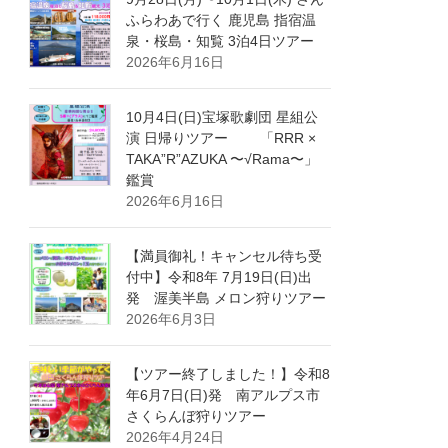
ふらわあで行く 鹿児島 指宿温
泉・桜島・知覧 3泊4日ツアー
2026年6月16日
10月4日(日)宝塚歌劇団 星組公
演 日帰りツアー 「RRR ×
TAKA”R”AZUKA 〜√Rama〜」
鑑賞
2026年6月16日
【満員御礼！キャンセル待ち受
付中】令和8年 7月19日(日)出
発 渥美半島 メロン狩りツアー
2026年6月3日
【ツアー終了しました！】令和8
年6月7日(日)発 南アルプス市
さくらんぼ狩りツアー
2026年4月24日