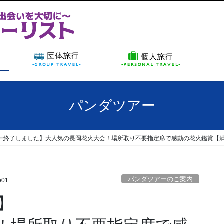
ーム
パンダツアー
団体旅行
パンダツアー
ー終了しました】大人気の長岡花火大会！場所取り不要指定席で感動の花火鑑賞【
パンダツアーのご案内
o01
】