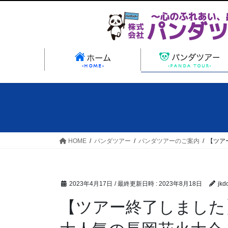
コ
ナ
ン
ビ
テ
ゲ
ン
ー
ツ
シ
ホ
へ
ョ
ス
ン
キ
に
ッ
移
プ
動
HOME
パンダツアー
パンダツアーのご案内
【ツア
2023年4月17日
/ 最終更新日時 :
2023年8月18日
jkd
【ツアー終了しました