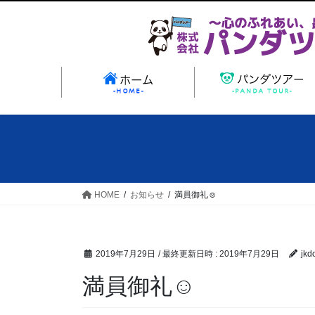
コ
ナ
ン
ビ
テ
ゲ
ン
ー
ツ
シ
ホ
へ
ョ
ス
ン
キ
に
ッ
移
プ
動
HOME
お知らせ
満員御礼☺
2019年7月29日
/ 最終更新日時 :
2019年7月29日
jkd
満員御礼☺